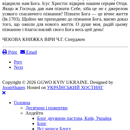
відкрили нам Бога. Ісус Христос відкрив нашим серцям Отця.
Якщо ж Господь дав нам пізнати Себе, хіба це не є джерелом
усякого спасаючого пізнання? Пізнати Бога — це вічне життя
(Ів.1703). Щойно ми приходимо до пізнання Бога, маємо доказ
того, що ожили для нового життя. О душе моя, радій цьому
пізнанню і благословляй свого Бога весь цей день!
ЧЕКОВА КНИЖКА ВІРИ Ч.Г. Сперджен
Print
Email
Prev
Next
Copyright ©
2026 GGWO KYIV UKRAINE. Designed by
JoomShaper
. Hosted on
УКРАЇНСЬКИЙ ХОСТИНГ
Головна
Десятини і пожертви
Апдейти
Блог дружини пастора, Київ, Україна
Блог
Всі записи Блогу