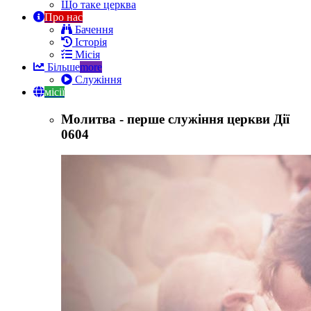
Що таке церква
Про нас
Бачення
Історія
Місія
Більше
more
Служіння
місії
Молитва - перше служіння церкви Дії
0604