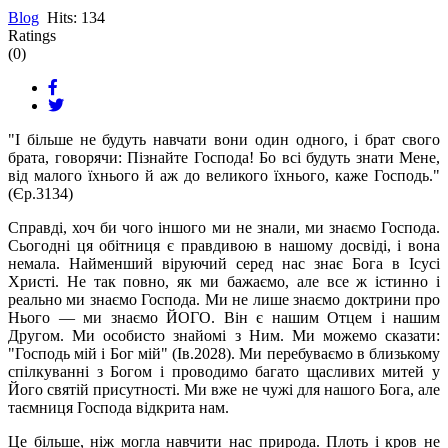
Blog
Hits: 134
Ratings
(0)
"І більше не будуть навчати вони один одного, і брат свого
брата, говорячи: Пізнайте Господа! Бо всі будуть знати Мене,
від малого їхнього й аж до великого їхнього, каже Господь."
(Єр.3134)
Справді, хоч би чого іншого ми не знали, ми знаємо Господа.
Сьогодні ця обітниця є правдивою в нашому досвіді, і вона
немала. Найменший віруючий серед нас знає Бога в Ісусі
Христі. Не так повно, як ми бажаємо, але все ж істинно і
реально ми знаємо Господа. Ми не лише знаємо доктрини про
Нього — ми знаємо ЙОГО. Він є нашим Отцем і нашим
Другом. Ми особисто знайомі з Ним. Ми можемо сказати:
"Господь мій і Бог мій" (Ів.2028). Ми перебуваємо в близькому
спілкуванні з Богом і проводимо багато щасливих митей у
Його святій присутності. Ми вже не чужі для нашого Бога, але
таємниця Господа відкрита нам.
Це більше, ніж могла навчити нас природа. Плоть і кров не