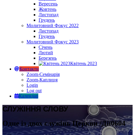
Вересень
Жовтень
Листопад
Грудень
Молитовний Фокус 2022
Листопад
Грудень
Молитовний Фокус 2023
Січень
Лютий
Березень
Квітень 2023
Контакти
Zoom-Семінарія
Zoom-Каплиця
Login
Log out
Календар
СЛУЖІННЯ СЛОВУ
Одне із двох служінь Церкви /Дії0604