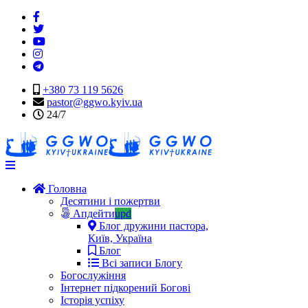
+380 73 119 5626
pastor@ggwo.kyiv.ua
24/7
Navigation
Головна
Десятини і пожертви
Апдейти
upd
Блог дружини пастора,
Київ, Україна
Блог
Всі записи Блогу
Богослужіння
Інтернет підкорений Богові
Історія успіху