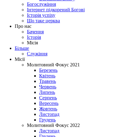
Богослужіння
Інтернет підкорений Богові
Історія успіху
Що таке церква
Про нас
Бачення
Історія
Місія
Більше
Служіння
Місії
Молитовний Фокус 2021
Березень
Квітень
Травень
Червень
Липень
Серпень
Вересень
Жовтень
Листопад
Грудень
Молитовний Фокус 2022
Листопад
Грудень