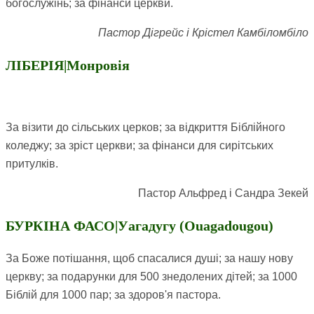
богослужінь; за фінанси церкви.
Пастор Дігрейс і Крістел Камбіломбіло
ЛІБЕРІЯ|Монровія
За візити до сільських церков; за відкриття Біблійного
коледжу; за зріст церкви; за фінанси для сирітських
притулків.
Пастор Альфред і Сандра Зекей
БУРКІНА ФАСО|Уагадугу (Ouagadougou)
За Боже потішання, щоб спасалися душі; за нашу нову
церкву; за подарунки для 500 знедолених дітей; за 1000
Біблій для 1000 пар; за здоров'я пастора.