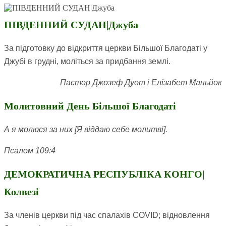
ПІВДЕННИЙ СУДАН|Джуба
За підготовку до відкриття церкви Більшої Благодаті у
Джубі в грудні, моліться за придбання землі.
Пастор Джозеф Дуот і Елізабет Маньйок
Молитовний День Більшої Благодаті
А я молюся за них [Я віддаю себе молитві].
Псалом 109:4
ДЕМОКРАТИЧНА РЕСПУБЛІКА КОНГО|
Колвезі
За членів церкви під час спалахів COVID; відновлення