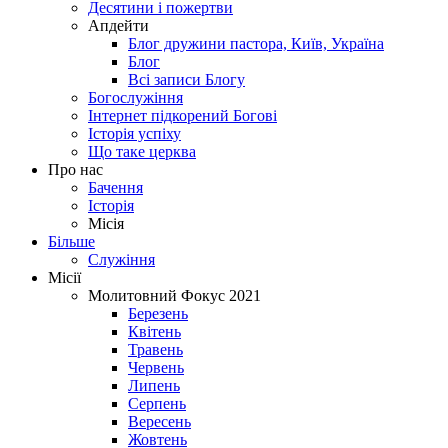
Десятини і пожертви
Апдейти
Блог дружини пастора, Київ, Україна
Блог
Всі записи Блогу
Богослужіння
Інтернет підкорений Богові
Історія успіху
Що таке церква
Про нас
Бачення
Історія
Місія
Більше
Служіння
Місії
Молитовний Фокус 2021
Березень
Квітень
Травень
Червень
Липень
Серпень
Вересень
Жовтень