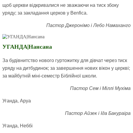
щоб церкви відкривалися не зважаючи на тиск збоку
уряду; за закладання церков у Benfica.
Пастор Джеронімо і Лебо Намаханго
УГАНДА|Нансана
За будівнитство нового гуртожитку для дівчат через тиск
уряду на дитбудинок; за завершення нових вікон у церкві;
за майбутній міні-семестр Біблійної школи.
Пастор Сем і Міллі Мухіма
Уганда, Аруа
Пастор Айзек і Іда Бакураіра
Уганда, Неббі