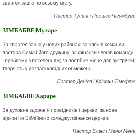
євангелізацію по всьому місту.
Пастор Тулані і Прешес Чігумбура
ЗІМБАБВЕ|Мутаре
За євангелізацію у нових районах; за членів команди,
пастора Сема і його дружину; за фінанси членів команди
і проблеми з поселенням; за постійне місце для зустрічей;
творчість у розпалі ковідних обмежень.
Пастор Деніел і Крістін Тімофте
ЗІМБАБВЕ|Хараре
За духовне здоров’я провідників і церкви; за нове
відкриття Біблійного коледжу; фінанси церкви.
Пастор Елвіс і Менія Мене