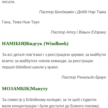
писати.
Пастор Бенджамін і Деббі Нар Тавіа
Гана, Тема Нью Таун
Пастор Атсу і Вівьєн Едзраку
НАМІБІЯ|Віндгук (Windhoek)
За всі деталі пов’язані і з реєстрацією церкви; за майбутні
візити; за майбутніх членів команди; за реєстрацію
першої біблійної школи у країні.
Пастор Ренальдо Браун
МОЗАМБІК|Мапуту
За семестр у Біблійному коледжі, за те щоб студенти
мали концентрацію і були доступні до Божого поклику;