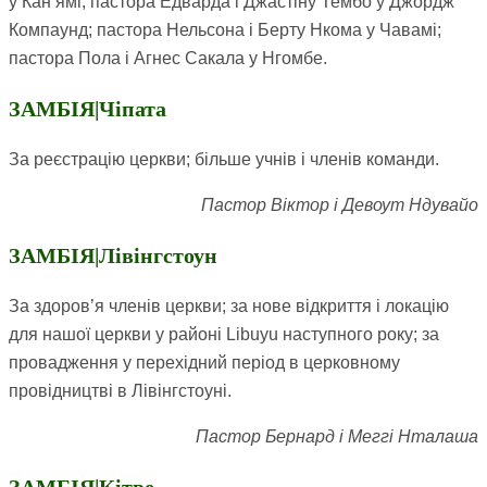
у Кан’ямі; пастора Едварда і Джастіну Тембо у Джордж
Компаунд; пастора Нельсона і Берту Нкома у Чавамі;
пастора Пола і Агнес Сакала у Нгомбе.
ЗАМБІЯ|Чіпата
За реєстрацію церкви; більше учнів і членів команди.
Пастор Віктор і Девоут Ндувайо
ЗАМБІЯ|Лівінгстоун
За здоров’я членів церкви; за нове відкриття і локацію
для нашої церкви у районі Libuyu наступного року; за
провадження у перехідний період в церковному
провідництві в Лівінгстоуні.
Пастор Бернард і Меггі Нталаша