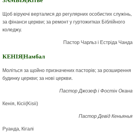
ЗАМБІЯ|Кітве
Щоб віруючі верталися до регулярних особистих служінь,
за фінанси церкви; за ремонт у гуртожитках Біблійного
коледжу.
Пастор Чарльз і Естріда Чанда
КЕНІЯ|Намбал
Моліться за щойно призначених пасторів; за розширення
будинку церкви; за нові церкви.
Пастор Джозеф і Фостін Окана
Кенія, Кісіі(Kisii)
Пастор Девід Кеньянья
Руанда, Кігалі