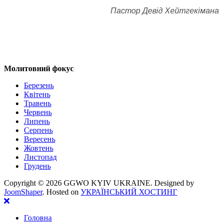
Пастор Девід Хейтгекімана
Молитовний фокус
Березень
Квітень
Травень
Червень
Липень
Серпень
Вересень
Жовтень
Листопад
Грудень
Copyright ©
2026 GGWO KYIV UKRAINE. Designed by
JoomShaper
. Hosted on
УКРАЇНСЬКИЙ ХОСТИНГ
Головна