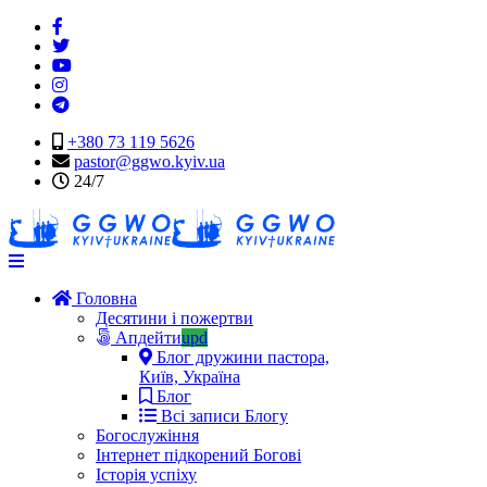
+380 73 119 5626
pastor@ggwo.kyiv.ua
24/7
Navigation
Головна
Десятини і пожертви
Апдейти
upd
Блог дружини пастора,
Київ, Україна
Блог
Всі записи Блогу
Богослужіння
Інтернет підкорений Богові
Історія успіху