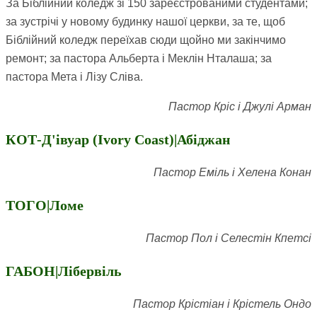
За Біблійний коледж зі 150 зареєстрованими студентами;
за зустрічі у новому будинку нашої церкви, за те, щоб
Біблійний коледж переїхав сюди щойно ми закінчимо
ремонт; за пастора Альберта і Меклін Нталаша; за
пастора Мета і Лізу Сліва.
Пастор Кріс і Джулі Арман
КОТ-Д'івуар (Ivory Coast)|Абіджан
Пастор Еміль і Хелена Конан
ТОГО|Ломе
Пастор Пол і Селестін Кпетсі
ГАБОН|Лібервіль
Пастор Крістіан і Крістель Ондо