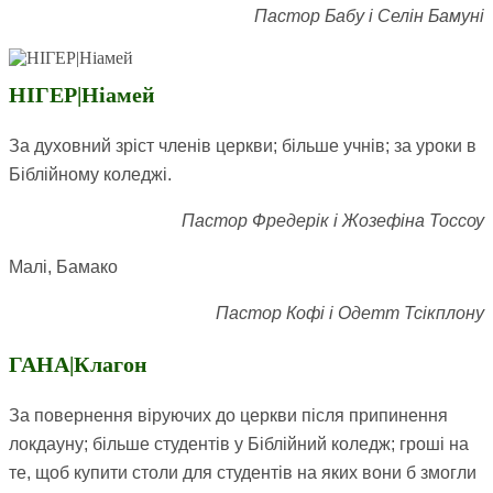
Пастор Бабу і Селін Бамуні
НІГЕР|Ніамей
За духовний зріст членів церкви; більше учнів; за уроки в
Біблійному коледжі.
Пастор Фредерік і Жозефіна Тоссоу
Малі, Бамако
Пастор Кофі і Одетт Тсікплону
ГАНА|Клагон
За повернення віруючих до церкви після припинення
локдауну; більше студентів у Біблійний коледж; гроші на
те, щоб купити столи для студентів на яких вони б змогли