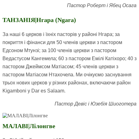
Пастор Роберт і Ябец Осага
ТАНЗАНІЯ|Нгара (Ngara)
За наші 6 церков і їхніх пасторів у районі Нгара; за
покриття і фінанси для 50 членів церкви з пастором
Едсоном Мтунзі; за 100 членів церкви з пастором
Ведастусом Кангемела; 60 з пастором Емілі Катіхоро; 40 з
пастором Джеймсом Матіасом; 45 членів церкви з
пастором Матіасом Нтахочела. Ми очікуємо заснування
трьох нових церков у різних районах, включаючи район
Kigamboni у Dar es Salaam.
Пастор Девіс і Юзебія Шиоготера
МАЛАВІ|Лілонгве