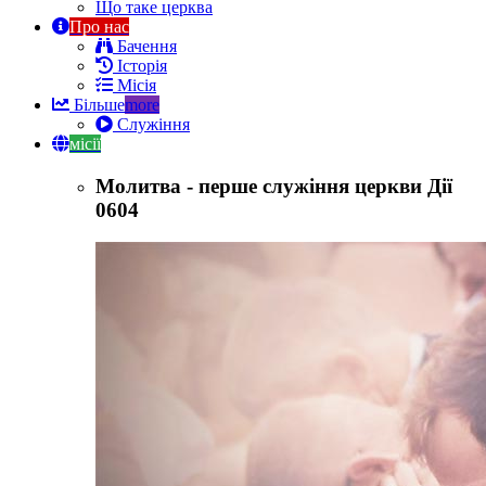
Що таке церква
Про нас
Бачення
Історія
Місія
Більше
more
Служіння
місії
Молитва - перше служіння церкви Дії
0604