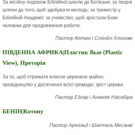
За місійну подорож Біблійної школи до Ботвани; за творчі
шляхи до того, щоб здобувати молодь; за триместр у
Біблійній Академії; за учнівство; щоб зростали Божі
чоловіки для продовження роботи.
Пастор Кетані і Сілінділ Хлонгве
ПІВДЕННА АФРИКА|Пластик Вью (Plastic
View), Преторія
За те, щоб отримати власне церковне майно;
провідництво у досягненні всієї громади; зріст церкви.
Пастор Едгар і Анжелік Нзісабіра
БЕНІН|Котону
Пастор Арнольд і Шанталь Месанві