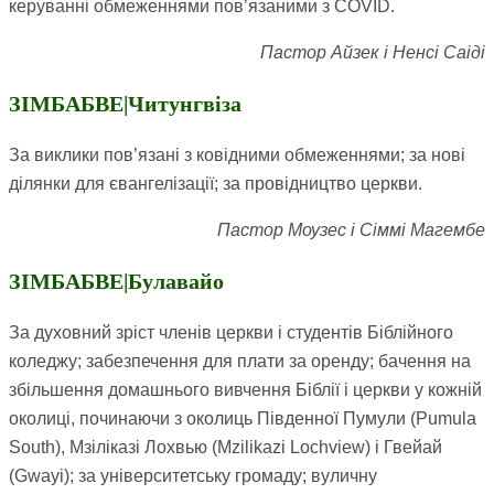
керуванні обмеженнями пов’язаними з COVID.
Пастор Айзек і Ненсі Саіді
ЗІМБАБВЕ|Читунгвіза
За виклики пов’язані з ковідними обмеженнями; за нові
ділянки для євангелізації; за провідництво церкви.
Пастор Моузес і Сіммі Магембе
ЗІМБАБВЕ|Булавайо
За духовний зріст членів церкви і студентів Біблійного
коледжу; забезпечення для плати за оренду; бачення на
збільшення домашнього вивчення Біблії і церкви у кожній
околиці, починаючи з околиць Південної Пумули (Pumula
South), Мзіліказі Лохвью (Mzilikazi Lochview) і Гвейай
(Gwayi); за університетську громаду; вуличну