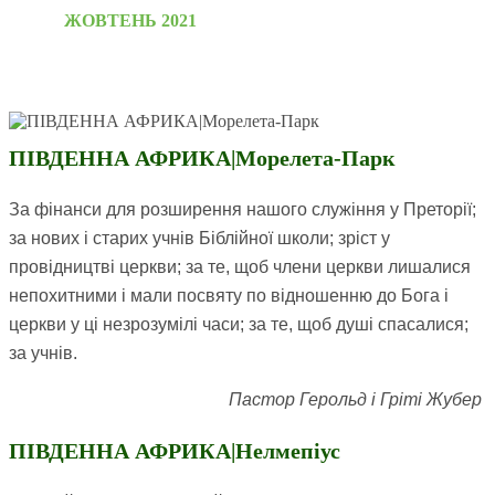
ЖОВТЕНЬ 2021
ПІВДЕННА АФРИКА|Морелета-Парк
За фінанси для розширення нашого служіння у Преторії;
за нових і старих учнів Біблійної школи; зріст у
провідництві церкви; за те, щоб члени церкви лишалися
непохитними і мали посвяту по відношенню до Бога і
церкви у ці незрозумілі часи; за те, щоб душі спасалися;
за учнів.
Пастор Герольд і Гріті Жубер
ПІВДЕННА АФРИКА|Нелмепіус