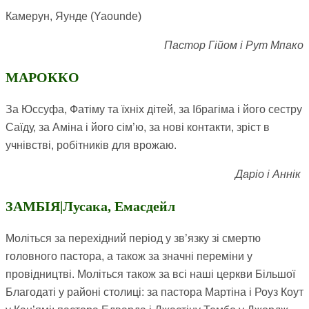
Камерун, Яунде (Yaounde)
Пастор Гійом і Рут Мпако
МАРОККО
За Юссуфа, Фатіму та їхніх дітей, за Ібрагіма і його сестру
Саїду, за Аміна і його сім’ю, за нові контакти, зріст в
учнівстві, робітників для врожаю.
Даріо і Аннік
ЗАМБІЯ|Лусака, Емасдейл
Моліться за перехідний період у зв’язку зі смертю
головного пастора, а також за значні переміни у
провідництві. Моліться також за всі наші церкви Більшої
Благодаті у районі столиці: за пастора Мартіна і Роуз Коут