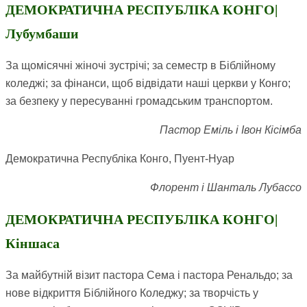
ДЕМОКРАТИЧНА РЕСПУБЛІКА КОНГО|
Лубумбаши
За щомісячні жіночі зустрічі; за семестр в Біблійному
коледжі; за фінанси, щоб відвідати наші церкви у Конго;
за безпеку у пересуванні громадським транспортом.
Пастор Еміль і Івон Кісімба
Демократична Республіка Конго, Пуент-Нуар
Флорент і Шанталь Лубассо
ДЕМОКРАТИЧНА РЕСПУБЛІКА КОНГО|
Кіншаса
За майбутній візит пастора Сема і пастора Ренальдо; за
нове відкриття Біблійного Коледжу; за творчість у