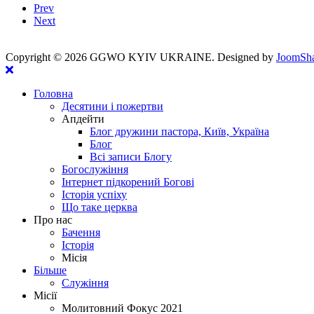
Prev
Next
Copyright ©
2026 GGWO KYIV UKRAINE. Designed by
JoomSha
Головна
Десятини і пожертви
Апдейти
Блог дружини пастора, Київ, Україна
Блог
Всі записи Блогу
Богослужіння
Інтернет підкорений Богові
Історія успіху
Що таке церква
Про нас
Бачення
Історія
Місія
Більше
Служіння
Місії
Молитовний Фокус 2021