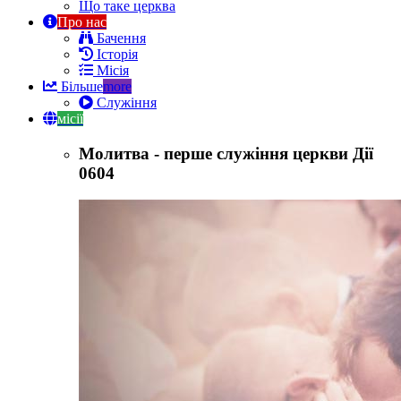
Що таке церква
Про нас
Бачення
Історія
Місія
Більше
more
Служіння
місії
Молитва - перше служіння церкви Дії
0604