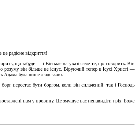
 це радісне відкриття!
рить, що забуде — і Він має на увазі саме те, що говорить. Він
о розуму він більше не існує. Віруючий тепер в Ісусі Христі —
сть Адама була лише людською.
борг перестає бути боргом, коли він сплачений, так і Господь
поставлені нам у провину. Це змушує нас ненавидіти гріх. Боже