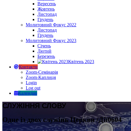
Вересень
Жовтень
Листопад
Грудень
Молитовний Фокус 2022
Листопад
Грудень
Молитовний Фокус 2023
Січень
Лютий
Березень
Квітень 2023
Контакти
Zoom-Семінарія
Zoom-Каплиця
Login
Log out
Календар
СЛУЖІННЯ СЛОВУ
Одне із двох служінь Церкви /Дії0604