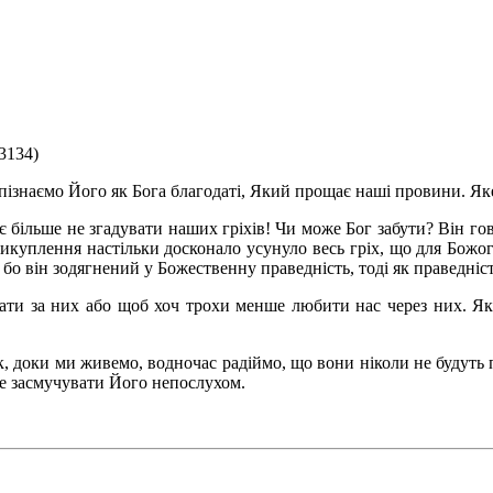
.3134)
ізнаємо Його як Бога благодаті, Який прощає наші провини. Яке
більше не згадувати наших гріхів! Чи може Бог забути? Він гово
викуплення настільки досконало усунуло весь гріх, що для Божог
, бо він зодягнений у Божественну праведність, тоді як праведні
ати за них або щоб хоч трохи менше любити нас через них. Як 
ок, доки ми живемо, водночас радіймо, що вони ніколи не будуть 
е засмучувати Його непослухом.