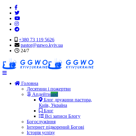
+380 73 119 5626
pastor@ggwo.kyiv.ua
24/7
Navigation
Головна
Десятини і пожертви
Апдейти
upd
Блог дружини пастора,
Київ, Україна
Блог
Всі записи Блогу
Богослужіння
Інтернет підкорений Богові
Історія успіху