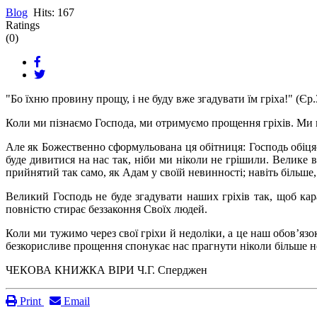
Blog
Hits: 167
Ratings
(0)
"Бо їхню провину прощу, і не буду вже згадувати їм гріха!" (Єр
Коли ми пізнаємо Господа, ми отримуємо прощення гріхів. Ми п
Але як Божественно сформульована ця обітниця: Господь обіцяє 
буде дивитися на нас так, ніби ми ніколи не грішили. Велике 
прийнятий так само, як Адам у своїй невинності; навіть більше
Великий Господь не буде згадувати наших гріхів так, щоб кар
повністю стирає беззаконня Своїх людей.
Коли ми тужимо через свої гріхи й недоліки, а це наш обов’яз
безкорисливе прощення спонукає нас прагнути ніколи більше н
ЧЕКОВА КНИЖКА ВІРИ Ч.Г. Сперджен
Print
Email