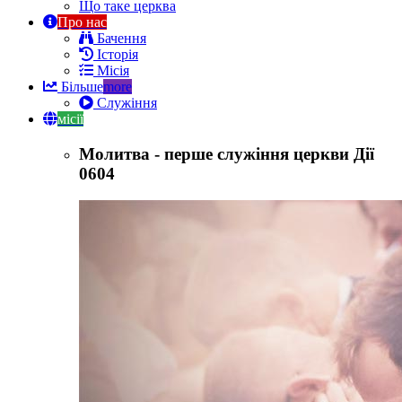
Що таке церква
Про нас
Бачення
Історія
Місія
Більше
more
Служіння
місії
Молитва - перше служіння церкви Дії
0604