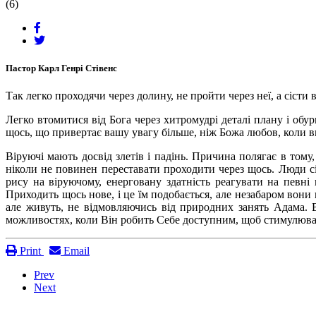
(6)
Пастор Карл Генрі Стівенс
Так легко проходячи через долину, не пройти через неї, а сісти
Легко втомитися від Бога через хитромудрі деталі плану і об
щось, що привертає вашу увагу більше, ніж Божа любов, коли ви
Віруючі мають досвід злетів і падінь. Причина полягає в тому
ніколи не повинен переставати проходити через щось. Люди сі
рису на віруючому, енерговану здатність реагувати на певн
Приходить щось нове, і це їм подобається, але незабаром вони
але живуть, не відмовляючись від природних занять Адама. В
можливостях, коли Він робить Себе доступним, щоб стимулюват
Print
Email
Prev
Next