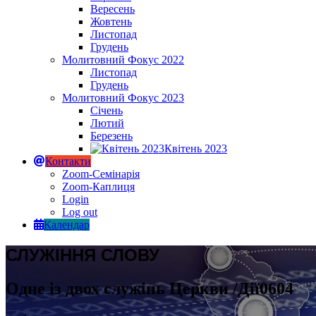
Вересень
Жовтень
Листопад
Грудень
Молитовний Фокус 2022
Листопад
Грудень
Молитовний Фокус 2023
Січень
Лютий
Березень
Квітень 2023
Контакти
Zoom-Семінарія
Zoom-Каплиця
Login
Log out
Календар
СЛУЖІННЯ СЛОВУ
Одне із двох служінь Церкви /Дії0604