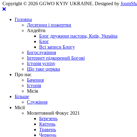
Copyright ©
2026 GGWO KYIV UKRAINE. Designed by
JoomSha
Головна
Десятини і пожертви
Апдейти
Блог дружини пастора, Київ, Україна
Блог
Всі записи Блогу
Богослужіння
Інтернет підкорений Богові
Історія успіху
Що таке церква
Про нас
Бачення
Історія
Місія
Більше
Служіння
Місії
Молитовний Фокус 2021
Березень
Квітень
Травень
Червень