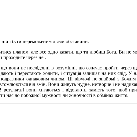
 в ній і бути переможеним діями обставини.
уритися планом, але все одно казати, що ти любиш Бога. Ви не м
 проходите через неї.
, що вони не послідовні в розумінні, що означає пройти через 
дають і перестають ходити, і ситуація залишає на них слід. У 
і подразники однаковим чином. Ці віруючі не знайомі з Божим
 втомлюються від змін. Вони живуть нудне, нетворче і не надиха
 результаті вони хитаються і відстають, замість того, щоб п
и нас до побожної мужності чи жіночності в обмінах життя.