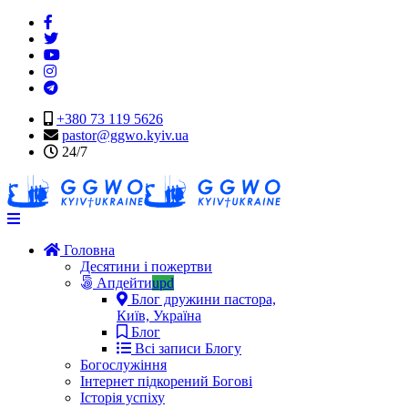
+380 73 119 5626
pastor@ggwo.kyiv.ua
24/7
Navigation
Головна
Десятини і пожертви
Апдейти
upd
Блог дружини пастора,
Київ, Україна
Блог
Всі записи Блогу
Богослужіння
Інтернет підкорений Богові
Історія успіху