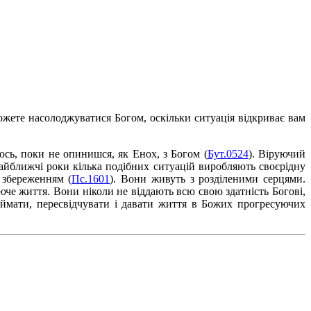
ожете насолоджуватися Богом, оскільки ситуація відкриває вам
щось, поки не опинишся, як Енох, з Богом (
Бут.0524
). Віруючий
найближчі роки кілька подібних ситуацій виробляють своєрідну
 збереженням (
Пс.1601
). Вони живуть з розділеними серцями.
юче життя. Вони ніколи не віддають всю свою здатність Богові,
риймати, пересвідчувати і давати життя в Божих прогресуючих