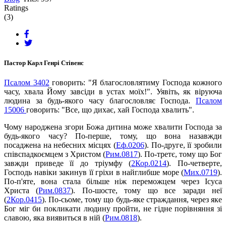
Ratings
(3)
Пастор Карл Генрі Стівенс
Псалом 3402
говорить: "Я благословлятиму Господа кожного
часу, хвала Йому завсіди в устах моїх!". Уявіть, як віруюча
людина за будь-якого часу благословляє Господа.
Псалом
15006
говорить: "Все, що дихає, хай Господа хвалить".
Чому народжена згори Божа дитина може хвалити Господа за
будь-якого часу? По-перше, тому, що вона назавжди
посаджена на небесних місцях (
Еф.0206
). По-друге, її зробили
співспадкоємцем з Христом (
Рим.0817
). По-третє, тому що Бог
завжди приведе її до тріумфу (
2Кор.0214
). По-четверте,
Господь навіки закинув її гріхи в найглибше море (
Мих.0719
).
По-п'яте, вона стала більше ніж переможцем через Ісуса
Христа (
Рим.0837
). По-шосте, тому що все заради неї
(
2Кор.0415
). По-сьоме, тому що будь-яке страждання, через яке
Бог міг би покликати людину пройти, не гідне порівняння зі
славою, яка виявиться в ній (
Рим.0818
).