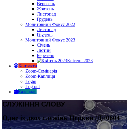
Вересень
Жовтень
Листопад
Грудень
Молитовний Фокус 2022
Листопад
Грудень
Молитовний Фокус 2023
Січень
Лютий
Березень
Квітень 2023
Контакти
Zoom-Семінарія
Zoom-Каплиця
Login
Log out
Календар
СЛУЖІННЯ СЛОВУ
Одне із двох служінь Церкви /Дії0604