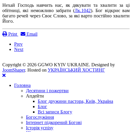
Нехай Господь навчить нас, як дякувати та хвалити за ці
обітниці, які неможливо забрати (
Лк.1042
). Бог відкриє вам
багато речей через Своє Слово, за які варто постійно хвалити
Його.
Print
Email
Prev
Next
Copyright ©
2026 GGWO KYIV UKRAINE. Designed by
JoomShaper
. Hosted on
УКРАЇНСЬКИЙ ХОСТИНГ
Головна
Десятини і пожертви
Апдейти
Блог дружини пастора, Київ, Україна
Блог
Всі записи Блогу
Богослужіння
Інтернет підкорений Богові
Історія успіху