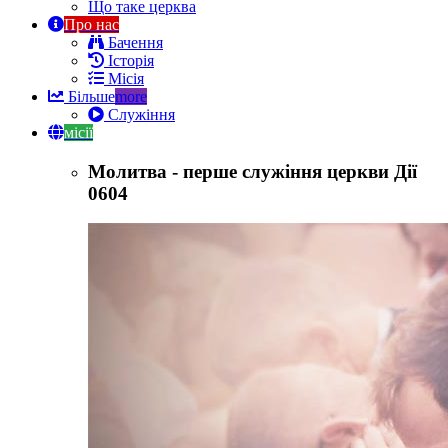
Що таке церква
Про нас
Бачення
Історія
Місія
Більше
more
Служіння
місії
Молитва - перше служіння церкви Дії
0604