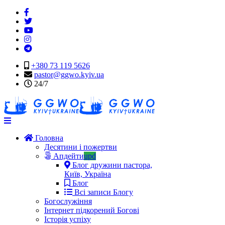
+380 73 119 5626
pastor@ggwo.kyiv.ua
24/7
Navigation
Головна
Десятини і пожертви
Апдейти
upd
Блог дружини пастора,
Київ, Україна
Блог
Всі записи Блогу
Богослужіння
Інтернет підкорений Богові
Історія успіху