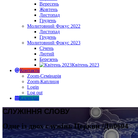
Вересень
Жовтень
Листопад
Грудень
Молитовний Фокус 2022
Листопад
Грудень
Молитовний Фокус 2023
Січень
Лютий
Березень
Квітень 2023
Контакти
Zoom-Семінарія
Zoom-Каплиця
Login
Log out
Календар
СЛУЖІННЯ СЛОВУ
Одне із двох служінь Церкви /Дії0604