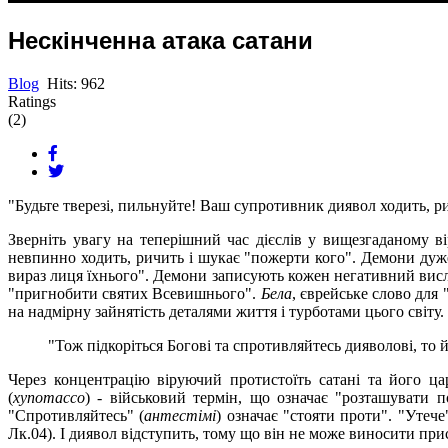
Нескінченна атака сатани
Blog
Hits: 962
Ratings
(2)
"Будьте тверезі, пильнуйте! Ваш супротивник диявол ходить, ри
Зверніть увагу на теперішний час дієслів у вищезгаданому в
невпинно ходить, ричить і шукає "пожерти кого". Демони дуже
вираз лиця їхнього". Демони записують кожен негативний вислі
"пригнобити святих Всевишнього".
Бела
, єврейське слово для
на надмірну зайнятість деталями життя і турботами цього світу.
"Тож підкоріться Богові та спротивляйтесь дияволові, то й 
Через концентрацію віруючий протистоїть сатані та його царс
(
хупотассо
) - військовий термін, що означає "розташувати 
"Спротивляйтесь" (
антестімі
) означає "стояти проти". "Утече"
Лк.04). І диявол відступить, тому що він не може виносити пр