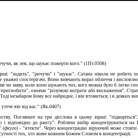
чучи, як лев, що шукає пожерти кого." (1Пт.0508)
ірші: "ходить", "ричучи" і "шукає". Сатана ніколи не робить п
 уважні спостерігачі. Вони вивчають вираз обличчя і висловлюва
в чи заяву, коли вони шукають тих, кого можна було б легко спо
 "пригнобити", означає "розумові витрати або виснаження". Стра
 Тоді незабаром йому все набридне, і він втомиться; і в деяких 
утече він від вас." (Як.0407)
тву. Погляньте на три дієслова в цьому вірші: "підкоріться",
по і відповідно до рангу". Роблячи вибір концентруватися н
 (
феуго
) - "втекти". Через концентрацію віруючий може стояти 
исутності тих, хто живе кожним Божим Словом в концентрації.