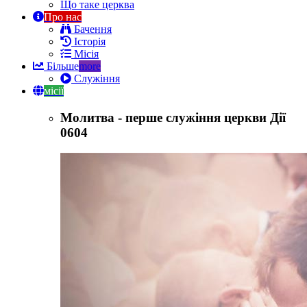
Що таке церква
Про нас
Бачення
Історія
Місія
Більше
more
Служіння
місії
Молитва - перше служіння церкви Дії
0604