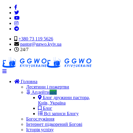
+380 73 119 5626
pastor@ggwo.kyiv.ua
24/7
Navigation
Головна
Десятини і пожертви
Апдейти
upd
Блог дружини пастора,
Київ, Україна
Блог
Всі записи Блогу
Богослужіння
Інтернет підкорений Богові
Історія успіху