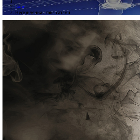
Блог
Нескінченна атака сатани