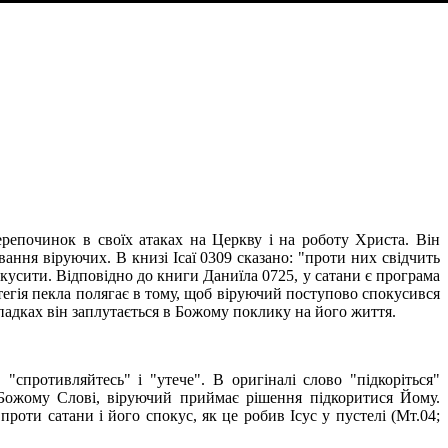
ерепочинок в своїх атаках на Церкву і на роботу Христа. Він
ння віруючих. В книзі Ісаї 0309 сказано: "проти них свідчить
кусити. Відповідно до книги Даниїла 0725, у сатани є програма
тегія пекла полягає в тому, щоб віруючий поступово спокусився
випадках він заплутається в Божому поклику на його життя.
 "спротивляйтесь" і "утече". В оригіналі слово "підкоріться"
а Божому Слові, віруючий приймає рішення підкоритися Йому.
проти сатани і його спокус, як це робив Ісус у пустелі (Мт.04;