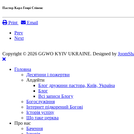
Пастор Карл Генрі Стівенс
Print
Email
Prev
Next
Copyright ©
2026 GGWO KYIV UKRAINE. Designed by
JoomSha
Головна
Десятини і пожертви
Апдейти
Блог дружини пастора, Київ, Україна
Блог
Всі записи Блогу
Богослужіння
Інтернет підкорений Богові
Історія успіху
Що таке церква
Про нас
Бачення
Історія