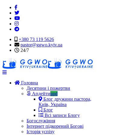
+380 73 119 5626
pastor@ggwo.kyiv.ua
24/7
Navigation
Головна
Десятини і пожертви
Апдейти
upd
Блог дружини пастора,
Київ, Україна
Блог
Всі записи Блогу
Богослужіння
Інтернет підкорений Богові
Історія успіху