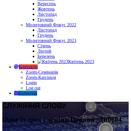
Вересень
Жовтень
Листопад
Грудень
Молитовний Фокус 2022
Листопад
Грудень
Молитовний Фокус 2023
Січень
Лютий
Березень
Квітень 2023
Контакти
Zoom-Семінарія
Zoom-Каплиця
Login
Log out
Календар
СЛУЖІННЯ СЛОВУ
Одне із двох служінь Церкви /Дії0604