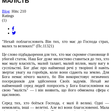
МАЛІСТЬ
Blog
Hits: 210
Ratings
(1)
"Нехай поблагословить Він тих, хто має до Господа страх,
малих та великих!" (Пс.11321)
Це слово підбадьорення для тих, хто має скромне становище й
убогий статок. Наш Бог дуже милостиво ставиться до тих, хто
має малу власність, малий талант, малий вплив, малу вагу в
суспільстві. Бог дбає про найменші речі у творінні й навіть
звертає увагу на горобців, коли вони сідають на землю. Для
Бога немає нічого малого, бо Він використовує незначних
посередників для здійснення Своїх задумів. Нехай же
найменший серед людей попросить у Бога благословіння на
свою "малість" — і він виявить, що його обмежена сфера є
щасливою.
Серед тих, хто боїться Господа, є малі й великі. Одні —
немовлята, інші — велетні. Але всі вони благословенні. Мала