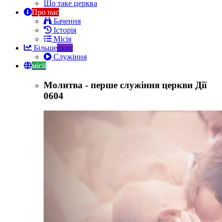
Що таке церква
Про нас
Бачення
Історія
Місія
Більше
more
Служіння
місії
Молитва - перше служіння церкви Дії
0604