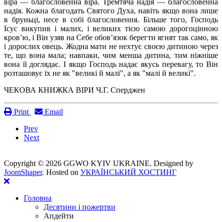
віра — благословенна віра. Тремтяча надія — благословенна
надія. Кожна благодать Святого Духа, навіть якщо вона лише
в бруньці, несе в собі благословення. Більше того, Господь
Ісус викупив і малих, і великих тією самою дорогоцінною
кров’ю, і Він узяв на Себе обов’язок берегти ягнят так само, як
і дорослих овець. Жодна мати не нехтує своєю дитиною через
те, що вона мала; навпаки, чим менша дитина, тим ніжніше
вона її доглядає. І якщо Господь надає якусь перевагу, то Він
розташовує їх не як "великі й малі", а як "малі й великі".
ЧЕКОВА КНИЖКА ВІРИ Ч.Г. Сперджен
Print
Email
Prev
Next
Copyright ©
2026 GGWO KYIV UKRAINE. Designed by
JoomShaper
. Hosted on
УКРАЇНСЬКИЙ ХОСТИНГ
Головна
Десятини і пожертви
Апдейти