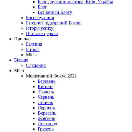
Блог дружини пастора, Київ, Україна
Блог
Всі записи Блогу
Богослужіння
Інтернет підкорений Богові
Історія успіху
Що таке церква
Про нас
Бачення
Історія
Місія
Більше
Служіння
Місії
Молитовний Фокус 2021
Березень
Квітень
Травень
Червень
Липень
Серпень
Вересень
Жовтень
Листопад
Грудень