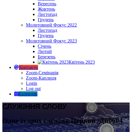
Вересень
Жовтень
Листопад
Грудень
Молитовний Фокус 2022
Листопад
Грудень
Молитовний Фокус 2023
Січень
Лютий
Березень
Квітень 2023
Контакти
Zoom-Семінарія
Zoom-Каплиця
Login
Log out
Календар
СЛУЖІННЯ СЛОВУ
Одне із двох служінь Церкви /Дії0604