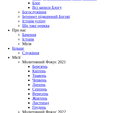
Блог
Всі записи Блогу
Богослужіння
Інтернет підкорений Богові
Історія успіху
Що таке церква
Про нас
Бачення
Історія
Місія
Більше
Служіння
Місії
Молитовний Фокус 2021
Березень
Квітень
Травень
Червень
Липень
Серпень
Вересень
Жовтень
Листопад
Грудень
Молитовний Фокус 2022