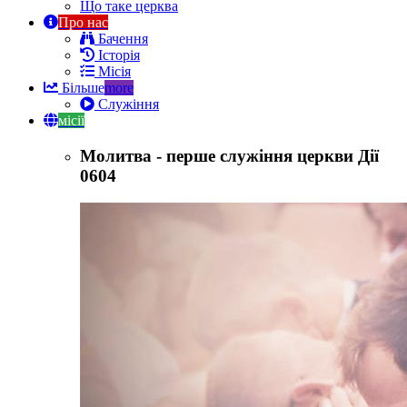
Що таке церква
Про нас
Бачення
Історія
Місія
Більше
more
Служіння
місії
Молитва - перше служіння церкви Дії
0604