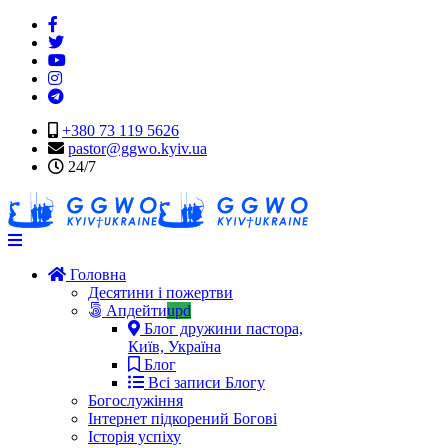
+380 73 119 5626
pastor@ggwo.kyiv.ua
24/7
Navigation
Головна
Десятини і пожертви
Апдейти
upd
Блог дружини пастора,
Київ, Україна
Блог
Всі записи Блогу
Богослужіння
Інтернет підкорений Богові
Історія успіху