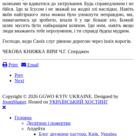
шляхами чи вдаватися до хитрування. Будь справедливим і не
бійся. Іди за Ісусом і не зважай на жодні злі наслідки. Навіть
якби найгіршого лиха можна було уникнути неправдою, ми,
намагаючись це зробити, впали б у ще більше зло. Божий
шлях мусить бути найкращим шляхом. Іди ним, навіть якщо
люди вважають тебе нерозумним, і ти справді будеш мудрим.
Господи, веди Своїх слуг рівною дорогою через їхніх ворогів.
ЧЕКОВА КНИЖКА ВІРИ Ч.Г. Сперджен
Print
Email
Prev
Next
Copyright ©
2026 GGWO KYIV UKRAINE. Designed by
JoomShaper
. Hosted on
УКРАЇНСЬКИЙ ХОСТИНГ
Головна
Десятини і пожертви
Апдейти
Блог дружини пастора, Київ, Україна