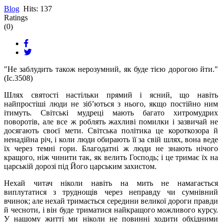
Blog
Hits: 137
Ratings
(0)
"Не заблудить також нерозумний, як буде тією дорогою йти."
(Iс.3508)
Шлях святості настільки прямий і ясний, що навіть
найпростіші люди не зіб’ються з нього, якщо постійно ним
ітимуть. Світські мудреці мають багато хитромудрих
поворотів, але все ж роблять жахливі помилки і зазвичай не
досягають своєї мети. Світська політика це короткозора й
ненадійна річ, і коли люди обирають її за свій шлях, вона веде
їх через темні гори. Благодатні ж люди не знають нічого
кращого, ніж чинити так, як велить Господь; і це тримає їх на
царській дорозі під Його царським захистом.
Нехай читач ніколи навіть на мить не намагається
виплутатися з труднощів через неправду чи сумнівний
вчинок; але нехай тримається середини великої дороги правди
й чесноти, і він буде триматися найкращого можливого курсу.
У нашому житті ми ніколи не повинні ходити обхідними