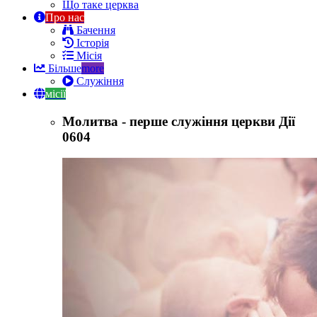
Що таке церква
Про нас
Бачення
Історія
Місія
Більше
more
Служіння
місії
Молитва - перше служіння церкви Дії
0604