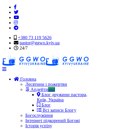
+380 73 119 5626
pastor@ggwo.kyiv.ua
24/7
Navigation
Головна
Десятини і пожертви
Апдейти
upd
Блог дружини пастора,
Київ, Україна
Блог
Всі записи Блогу
Богослужіння
Інтернет підкорений Богові
Історія успіху