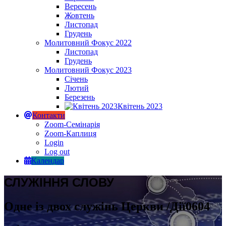
Вересень
Жовтень
Листопад
Грудень
Молитовний Фокус 2022
Листопад
Грудень
Молитовний Фокус 2023
Січень
Лютий
Березень
Квітень 2023
Контакти
Zoom-Семінарія
Zoom-Каплиця
Login
Log out
Календар
СЛУЖІННЯ СЛОВУ
Одне із двох служінь Церкви /Дії0604