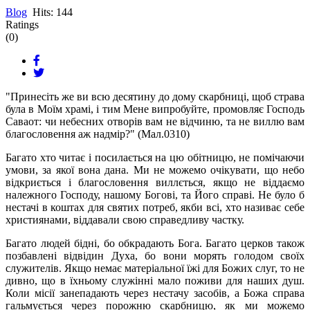
Blog
Hits: 144
Ratings
(0)
"Принесіть же ви всю десятину до дому скарбниці, щоб страва
була в Моїм храмі, і тим Мене випробуйте, промовляє Господь
Саваот: чи небесних отворів вам не відчиню, та не виллю вам
благословення аж надмір?" (Мал.0310)
Багато хто читає і посилається на цю обітницю, не помічаючи
умови, за якої вона дана. Ми не можемо очікувати, що небо
відкриється і благословення виллється, якщо не віддаємо
належного Господу, нашому Богові, та Його справі. Не було б
нестачі в коштах для святих потреб, якби всі, хто називає себе
християнами, віддавали свою справедливу частку.
Багато людей бідні, бо обкрадають Бога. Багато церков також
позбавлені відвідин Духа, бо вони морять голодом своїх
служителів. Якщо немає матеріальної їжі для Божих слуг, то не
дивно, що в їхньому служінні мало поживи для наших душ.
Коли місії занепадають через нестачу засобів, а Божа справа
гальмується через порожню скарбницю, як ми можемо