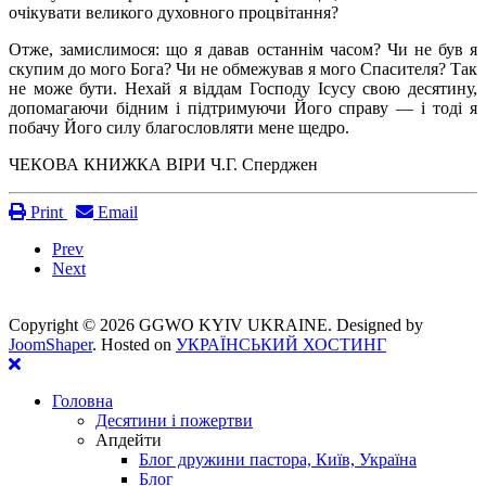
очікувати великого духовного процвітання?
Отже, замислимося: що я давав останнім часом? Чи не був я
скупим до мого Бога? Чи не обмежував я мого Спасителя? Так
не може бути. Нехай я віддам Господу Ісусу свою десятину,
допомагаючи бідним і підтримуючи Його справу — і тоді я
побачу Його силу благословляти мене щедро.
ЧЕКОВА КНИЖКА ВІРИ Ч.Г. Сперджен
Print
Email
Prev
Next
Copyright ©
2026 GGWO KYIV UKRAINE. Designed by
JoomShaper
. Hosted on
УКРАЇНСЬКИЙ ХОСТИНГ
Головна
Десятини і пожертви
Апдейти
Блог дружини пастора, Київ, Україна
Блог