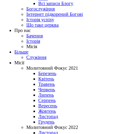
Всі записи Блогу
Богослужіння
Інтернет підкорений Богові
Історія успіху
Що таке церква
Про нас
Бачення
Історія
Місія
Більше
Служіння
Місії
Молитовний Фокус 2021
Березень
Квітень
Травень
Червень
Липень
Серпень
Вересень
Жовтень
Листопад
Грудень
Молитовний Фокус 2022
Листопад