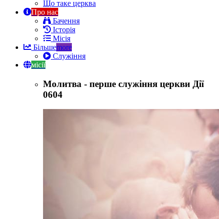
Що таке церква
Про нас
Бачення
Історія
Місія
Більше
more
Служіння
місії
Молитва - перше служіння церкви Дії
0604