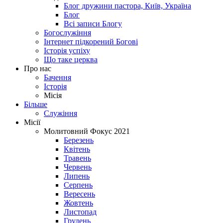
Блог дружини пастора, Київ, Україна
Блог
Всі записи Блогу
Богослужіння
Інтернет підкорений Богові
Історія успіху
Що таке церква
Про нас
Бачення
Історія
Місія
Більше
Служіння
Місії
Молитовний Фокус 2021
Березень
Квітень
Травень
Червень
Липень
Серпень
Вересень
Жовтень
Листопад
Грудень