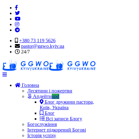
+380 73 119 5626
pastor@ggwo.kyiv.ua
24/7
Navigation
Головна
Десятини і пожертви
Апдейти
upd
Блог дружини пастора,
Київ, Україна
Блог
Всі записи Блогу
Богослужіння
Інтернет підкорений Богові
Історія успіху