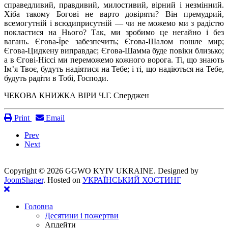
справедливий, правдивий, милостивий, вірний і незмінний.
Хіба такому Богові не варто довіряти? Він премудрий,
всемогутній і всюдиприсутній — чи не можемо ми з радістю
покластися на Нього? Так, ми зробимо це негайно і без
вагань. Єгова-Їре забезпечить; Єгова-Шалом пошле мир;
Єгова-Цидкену виправдає; Єгова-Шамма буде повіки близько;
а в Єгові-Ніссі ми переможемо кожного ворога. Ті, що знають
Ім’я Твоє, будуть надіятися на Тебе; і ті, що надіються на Тебе,
будуть радіти в Тобі, Господи.
ЧЕКОВА КНИЖКА ВІРИ Ч.Г. Сперджен
Print
Email
Prev
Next
Copyright ©
2026 GGWO KYIV UKRAINE. Designed by
JoomShaper
. Hosted on
УКРАЇНСЬКИЙ ХОСТИНГ
Головна
Десятини і пожертви
Апдейти