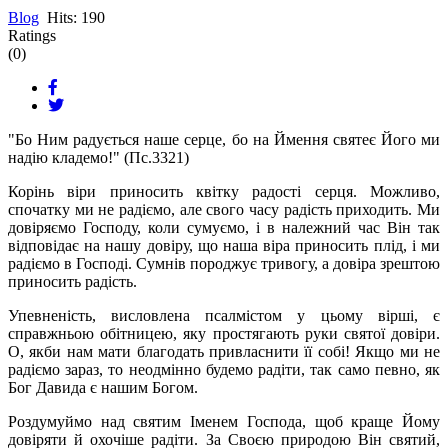
Blog
Hits: 190
Ratings
(0)
"Бо Ним радується наше серце, бо на Ймення святеє Його ми
надію кладемо!" (Пс.3321)
Корінь віри приносить квітку радості серця. Можливо,
спочатку ми не радіємо, але свого часу радість приходить. Ми
довіряємо Господу, коли сумуємо, і в належний час Він так
відповідає на нашу довіру, що наша віра приносить плід, і ми
радіємо в Господі. Сумнів породжує тривогу, а довіра зрештою
приносить радість.
Упевненість, висловлена псалмістом у цьому вірші, є
справжньою обітницею, яку простягають руки святої довіри.
О, якби нам мати благодать привласнити її собі! Якщо ми не
радіємо зараз, то неодмінно будемо радіти, так само певно, як
Бог Давида є нашим Богом.
Роздумуймо над святим Іменем Господа, щоб краще Йому
довіряти й охочіше радіти. За Своєю природою Він святий,