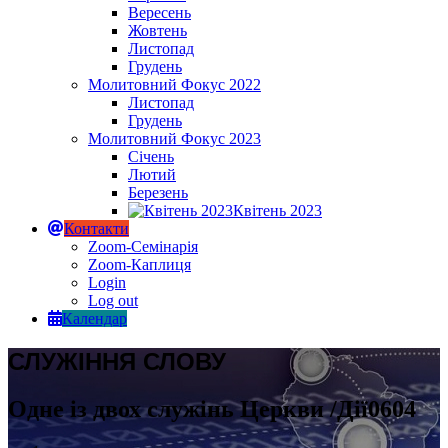
Вересень
Жовтень
Листопад
Грудень
Молитовний Фокус 2022
Листопад
Грудень
Молитовний Фокус 2023
Січень
Лютий
Березень
Квітень 2023
Контакти
Zoom-Семінарія
Zoom-Каплиця
Login
Log out
Календар
СЛУЖІННЯ СЛОВУ
Одне із двох служінь Церкви /Дії0604