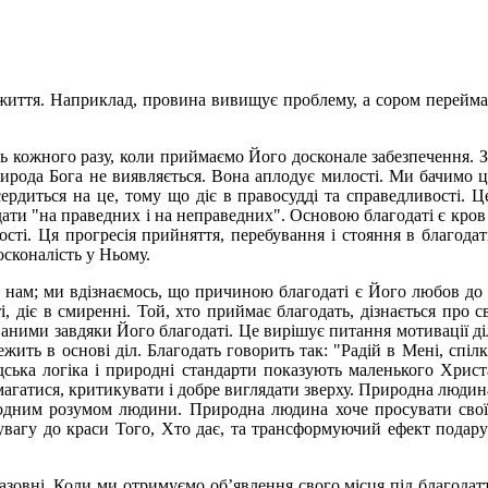
 життя. Наприклад, провина вивищує проблему, а сором переймає
сть кожного разу, коли приймаємо Його досконале забезпечення.
природа Бога не виявляється. Вона аплодує милості. Ми бачимо 
ердиться на це, тому що діє в правосудді та справедливості. Це
адати "на праведних і на неправедних". Основою благодаті є кров
лості. Ця прогресія прийняття, перебування і стояння в благода
осконалість у Ньому.
нам; ми вдізнаємось, що причиною благодаті є Його любов до на
, діє в смиренні. Той, хто приймає благодать, дізнається про с
ними завдяки Його благодаті. Це вирішує питання мотивації діл 
жить в основі діл. Благодать говорить так: "Радій в Мені, спі
дська логіка і природні стандарти показують маленького Хрис
гатися, критикувати і добре виглядати зверху. Природна людина х
дним розумом людини. Природна людина хоче просувати свої зу
 увагу до краси Того, Хто дає, та трансформуючий ефект подар
азовні. Коли ми отримуємо об’явлення свого місця під благода