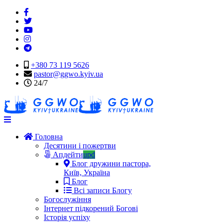
+380 73 119 5626
pastor@ggwo.kyiv.ua
24/7
Navigation
Головна
Десятини і пожертви
Апдейти
upd
Блог дружини пастора,
Київ, Україна
Блог
Всі записи Блогу
Богослужіння
Інтернет підкорений Богові
Історія успіху