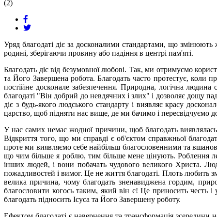
(2)
Уряд благодаті діє за досконалими стандартами, що змінюють
родині, зберігаючи провину або падіння в центрі пам'яті.
Благодать діє від безумовної любові. Так, ми отримуємо кори
та Його Завершена робота. Благодать часто протестує, коли 
постійне досконале забезпечення. Природна, логічна людина с
благодаті "Він добрий до невдячних і злих" і дозволяє дощу п
діє з будь-якого людського стандарту і виявляє красу доскона
царство, щоб підняти нас вище, де ми бачимо і пересвідчуємо д
У нас самих немає жодної причини, щоб благодать виявлялась 
Відкриття того, що ми справді є об'єктом справжньої благодаті
проте ми виявляємо себе найбільш благословенними та вшанова
що чим більше я роблю, тим більше мене цінують. Роблення ле
інших людей, і вони побачать чудового великого Христа. Лю
пожадливостей і вимог. Це не життя благодаті. Плоть любить зма
велика причина, чому благодать зненавиджена гордим, приро
благословити когось таким, який він є! Це приносить честь і
благодать підносить Ісуса та Його Завершену роботу.
Ефектом благодаті є навернення та трансформація зсередини н