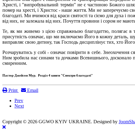
Христі, і "випробувальний термін" не є частиною Божого шлях
помер на хресті, і Христос - наше життя. Ми не заперечуємо 
благодаті. Ми вчимося від краси святості та сіємо для духа і п
від них, не залежала від них. Почуття провини і сором не мають
Те, як ми живемо з цією справжньою благодаттю, полягає в 
присутність означає, що ми включаємо Його в кожну деталь, шу
виправляє свою дитину, так Господь дисциплінує тих, хто Його
Розчаруватись у собі - означає повірити в себе. Знеохочення 
Ним зробила нас синами та дочками Всевишнього, досконало поз
смиренним.
Пастор Джейсон Мур. Розділ 4 книги "Спектри благодаті"
Print
Email
Prev
Next
Copyright ©
2026 GGWO KYIV UKRAINE. Designed by
JoomSha