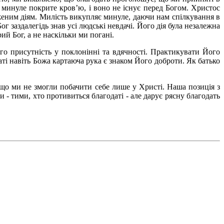
 минуле покрите кров’ю, і воно не існує перед Богом. Христос
женим діям. Милість викупляє минуле, даючи нам спілкування в
г заздалегідь знав усі людські невдачі. Його дія була незалежна
ий Бог, а не наскільки ми погані.
о присутність у поклонінні та вдячності. Практикувати Його
ті навіть Божа картаюча рука є знаком Його доброти. Як батько
, що ми не змогли побачити себе лише у Христі. Наша позиція з
- тими, хто противиться благодаті - але дарує рясну благодать