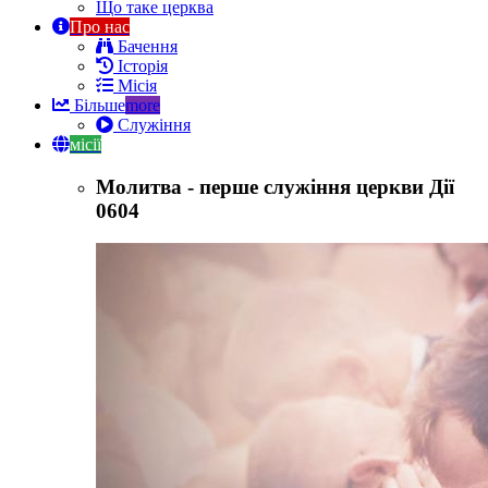
Що таке церква
Про нас
Бачення
Історія
Місія
Більше
more
Служіння
місії
Молитва - перше служіння церкви Дії
0604