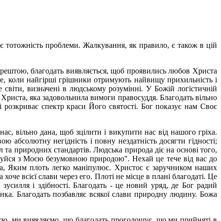
 тотожність проблеми. Жалкування, як правило, є також в цій
 Зрештою, благодать виявляється, щоб проявились любов Христа
це, коли найгірші грішники отримують найвищу прихильність і
 світи, визначені в людському розумінні. У Божій логістичній
 Христа, яка задовольнила вимоги правосуддя. Благодать вільно
ті розкриває спектр краси Його святості. Бог показує нам Своє
с, вільно дана, щоб зцілити і викупити нас від нашого гріха.
вою абсолютну негідність і повну нездатність досягти гідності;
та природних стандартів. Людська природа діє на основі того,
лкуйся з Моєю безумовною природою". Нехай це тече від вас до
та, Яким плоть легко маніпулює. Христос є заручником наших
оче всієї слави через его. Плоті не місце в плані благодаті. Це
силля і здібності. Благодать - це новий уряд, де Бог радий
унка. Благодать позбавляє всякої слави природну людину. Божа
ттю, ми виявляємо, що благодать проголошує, що ми прийняті в