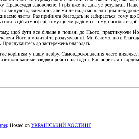
у. Правосуддя задоволене, і гріх вже не диктує результат. Наше
свого минулого, звичайно, але ми не надаємо влади цим невідрод
ожинаємо життя. Раз прийнята благодать не забирається, тому що Бо
 сили в цій атмосфері, тому що ми радіємо в тому, наскільки добр
тому, щоб бути все більше в пошані до Нього, практикуючи Йог
каючи Його в молитві та роздумуванні. Ми бачимо, що в благода
. Прислухайтесь до застережень благодаті.
сягає корінням у нашу невіру. Самовдосконалення часто виявляє
иціонованими завдяки роботі благодаті. Бог бореться з гордими 
per
. Hosted on
УКРАЇНСЬКИЙ ХОСТИНГ