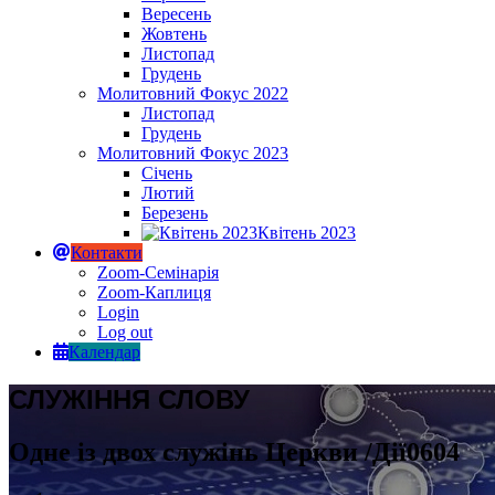
Вересень
Жовтень
Листопад
Грудень
Молитовний Фокус 2022
Листопад
Грудень
Молитовний Фокус 2023
Січень
Лютий
Березень
Квітень 2023
Контакти
Zoom-Семінарія
Zoom-Каплиця
Login
Log out
Календар
СЛУЖІННЯ СЛОВУ
Одне із двох служінь Церкви /Дії0604