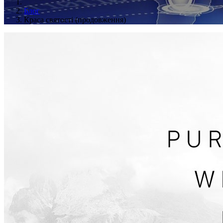
Блог
Краса святості (продовження)