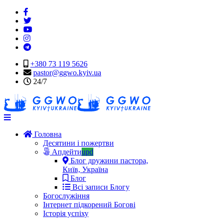
+380 73 119 5626
pastor@ggwo.kyiv.ua
24/7
Navigation
Головна
Десятини і пожертви
Апдейти
upd
Блог дружини пастора,
Київ, Україна
Блог
Всі записи Блогу
Богослужіння
Інтернет підкорений Богові
Історія успіху