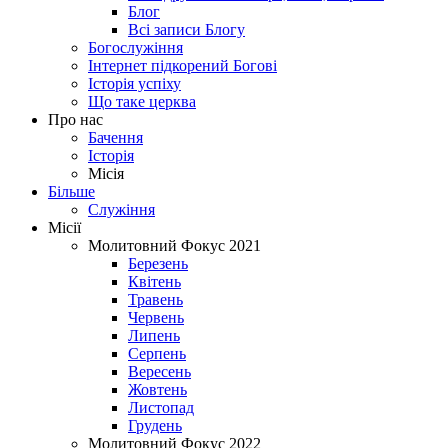
Блог
Всі записи Блогу
Богослужіння
Інтернет підкорений Богові
Історія успіху
Що таке церква
Про нас
Бачення
Історія
Місія
Більше
Служіння
Місії
Молитовний Фокус 2021
Березень
Квітень
Травень
Червень
Липень
Серпень
Вересень
Жовтень
Листопад
Грудень
Молитовний Фокус 2022