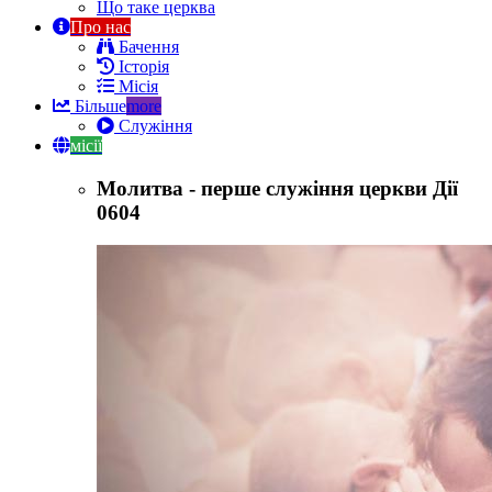
Що таке церква
Про нас
Бачення
Історія
Місія
Більше
more
Служіння
місії
Молитва - перше служіння церкви Дії
0604