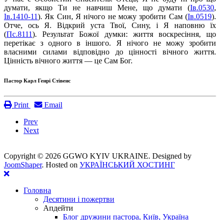
думати, якщо Ти не навчиш Мене, що думати (
Ів.0530
,
Ів.1410-11
). Як Син, Я нічого не можу зробити Сам (
Ів.0519
).
Отче, ось Я. Відкрий уста Твої, Сину, і Я наповню їх
(
Пс.8111
). Результат Божої думки: життя воскресіння, що
перетікає з одного в іншого. Я нічого не можу зробити
власними силами відповідно до цінності вічного життя.
Цінність вічного життя — це Сам Бог.
Пастор Карл Генрі Стівенс
Print
Email
Prev
Next
Copyright ©
2026 GGWO KYIV UKRAINE. Designed by
JoomShaper
. Hosted on
УКРАЇНСЬКИЙ ХОСТИНГ
Головна
Десятини і пожертви
Апдейти
Блог дружини пастора, Київ, Україна