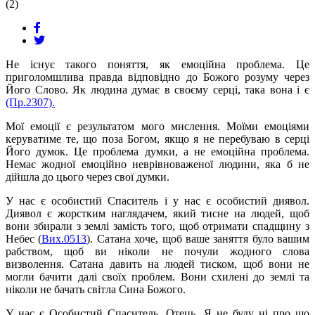
(2)
Не існує такого поняття, як емоційна проблема. Це
приголомшлива правда відповідно до Божого розуму через
Його Слово. Як людина думає в своєму серці, така вона і є
(Пр.2307).
Мої емоції є результатом мого мислення. Моїми емоціями
керуватиме те, що поза Богом, якщо я не перебуваю в серці
Його думок. Це проблема думки, а не емоційна проблема.
Немає жодної емоційно неврівноваженої людини, яка б не
дійшла до цього через свої думки.
У нас є особистий Спаситель і у нас є особистий диявол.
Диявол є жорстким наглядачем, який тисне на людей, щоб
вони збирали з землі замість того, щоб отримати спадщину з
Небес (
Вих.0513
). Сатана хоче, щоб ваше заняття було вашим
рабством, щоб ви ніколи не почули жодного слова
визволення. Сатана давить на людей тиском, щоб вони не
могли бачити далі своїх проблем. Вони схилені до землі та
ніколи не бачать світла Сина Божого.
У нас є Особистий Спаситель. Отець, Я не буду ні про що