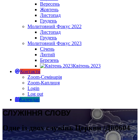
Вересень
Жовтень
Листопад
Грудень
Молитовний Фокус 2022
Листопад
Грудень
Молитовний Фокус 2023
Січень
Лютий
Березень
Квітень 2023
Контакти
Zoom-Семінарія
Zoom-Каплиця
Login
Log out
Календар
СЛУЖІННЯ СЛОВУ
Одне із двох служінь Церкви /Дії0604